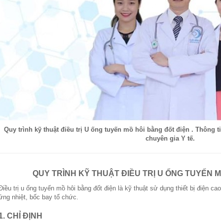
Quy trình kỹ thuật điều trị U ống tuyến mồ hôi bằng đốt điện . Thông 
chuyên gia Y tế.
QUY TRÌNH KỸ THUẬT ĐIỀU TRỊ U ỐNG TUYẾN M
Điều trị u ống tuyến mồ hôi bằng đốt điện là kỹ thuật sử dụng thiết bị điện ca
ứng nhiệt, bốc bay tổ chức.
1. CHỈ ĐỊNH