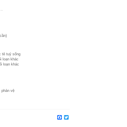
%…
cần)
 tê tuỷ sống
i loạn khác
ối loạn khác
c phản vệ
Facebook
Twitter