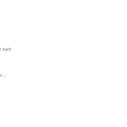
nh mạch
 2%…