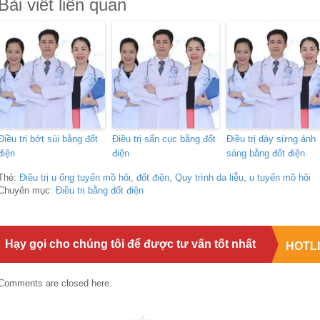
Bài viết liên quan
Điều trị bớt sùi bằng đốt
Điều trị sẩn cục bằng đốt
Điều trị dày sừng ánh
điện
điện
sáng bằng đốt điện
Thẻ:
Điều trị u ống tuyến mồ hôi
,
đốt điện
,
Quy trình da liễu
,
u tuyến mồ hôi
Chuyên mục:
Điều trị bằng đốt điện
Hạy gọi cho chúng tôi để được tư vấn tốt nhất
HOTL
Comments are closed here.