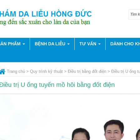
 SẢN PHẨM
BỆNH DA LIỄU
TƯ VẤN
DÀNH CHO K
Trang chủ
>
Quy trình kỹ thuật
>
Điều trị bằng đốt điện
>
Điều trị U ống 
Điều trị U ống tuyến mồ hôi bằng đốt điện