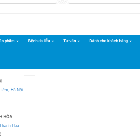
 Sản phẩm
Bệnh da liễu
Tư vấn
Dành cho khách hàng
ỘI
Liêm, Hà Nội
H HÓA
 Thanh Hóa
3