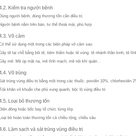
4.2. Kiểm tra người bệnh
Đúng người bệnh, đúng thương tổn cần điều trị.
Người bệnh nằm trên bàn, tư thế thoải mái, phù hợp
4.3. Vô cảm
Có thể sử dụng một trong các biện pháp vô cảm sau:
Gây tê tại chỗ bằng bôi tê, tiêm thấm hoặc tê vùng: tê nhánh thần kinh, tê tĩ
Gây mê: Mê úp mặt nạ, mê tĩnh mạch, mê nội khí quản…
4.4. Vô trùng
Sát trùng vùng điều trị bằng một trong các thuốc: povidin 10%, chlorhexidin
Trải khăn vô khuẩn che phủ xung quanh, bộc lộ vùng điều trị
4.5. Loại bỏ thương tổn
Điện đông hoặc bốc bay tổ chức từng lớp.
Loại bỏ hoàn toàn thương tổn cả chiều rộng, chiều sâu
4.6. Làm sạch và sát trùng vùng điều trị