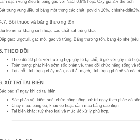
Làm sạch vùng điều trị bằng gạc với NaCl 0,9% hoặc Oxy già 2% thể tích
Sát trùng vùng điều trị bằng một trong các chất: povidin 10%, chlorhexidin2
4.7. Bôi thuốc và băng thương tổn
Bôi kem/mỡ kháng sinh hoặc các chất sát trùng khác
Đắp gạc: urgotull, gạc mỡ, gạc vô trùng. Băng thương tổn, băng ép nhẹ (nếu 
5. THEO DÕI
Theo dõi 30 phút với trường hợp gây tê tại chỗ, 6 giờ với gây mê hoặc
Toàn trạng: phát hiện sớm sốc phản vệ, theo dõi chức năng sống và rố
Tại chỗ: tình trạng chảy máu, co thắt mạch, tình trạng phù nề và các r
6. XỬ TRÍ TAI BIẾN
Báo bác sĩ ngay khi có tai biến.
Sốc phản vệ: kiểm soát chức năng sống, xử trí ngay theo phác đồ số
Chảy máu: băng ép, khâu ép hoặc cầm máu bằng dao điện
Tai biến khác: tuỳ theo loại và mức độ xử lý phù hợp.