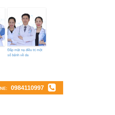
Đắp mặt nạ điều trị một
số bệnh về da
0984110997
INE: