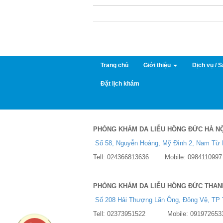
Trang chủ
Giới thiệu
Dịch vụ /
Đặt lịch khám
PHÒNG KHÁM DA LIỄU HỒNG ĐỨC HÀ N
Số 58, Nguyễn Hoàng, Mỹ Đình 2, Nam Từ 
Tell: 024366813636 Mobile: 0984110997
PHÒNG KHÁM DA LIỄU HỒNG ĐỨC THAN
Số 208 Hải Thượng Lãn Ông, Đông Vệ, TP
Tell: 02373951522 Mobile: 091972653