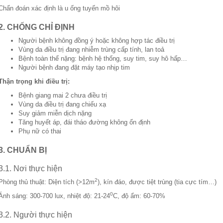
Chẩn đoán xác định là u ống tuyến mồ hôi
2. CHỐNG CHỈ ĐỊNH
Người bệnh không đồng ý hoặc không hợp tác điều trị
Vùng da điều trị đang nhiễm trùng cấp tính, lan toả
Bệnh toàn thể nặng: bệnh hệ thống, suy tim, suy hô hấp…
Người bệnh đang đặt máy tạo nhịp tim
Thận trọng khi điều trị:
Bệnh giang mai 2 chưa điều trị
Vùng da điều trị đang chiếu xạ
Suy giảm miễn dịch nặng
Tăng huyết áp, đái tháo đường không ổn định
Phụ nữ có thai
3. CHUẨN BỊ
3.1. Nơi thực hiện
2
Phòng thủ thuật: Diện tích (>12m
), kín đáo, được tiệt trùng (tia cực tím…)
0
Ánh sáng: 300-700 lux, nhiệt độ: 21-24
C, độ ẩm: 60-70%
3.2. Người thực hiện