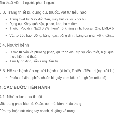
Thủ thuật viên: 1 người, phụ: 1 người
3.3. Trang thiết bị, dụng cụ, thuốc, vật tư tiêu hao
Trang thiết bị: Máy đốt điện, máy hút và lọc khói bụi
Dụng cụ: Khay quả đậu, pince, kéo, bơm tiêm…
Thuốc: Povidin, NaCl 0,9%, kem/mỡ kháng sinh, lidocain 2%, EMLA 
Vật tư tiêu hao: Bông, băng, gạc, băng dính, băng cá nhân vô khuẩn…
3.4. Người bệnh
Được tư vấn về phương pháp, qui trình điều trị: sự cần thiết, hiệu quả,
thực hiện thủ thuật.
Tâm lý ổn định, sẵn sàng điều trị
3.5. Hồ sơ bệnh án người bệnh nội trú), Phiếu điều trị (người bệ
Phiếu chỉ định, phiếu chuẩn bị, giấy cam kết, xét nghiệm (nếu có).
4. CÁC BƯỚC TIẾN HÀNH
4.1. Nhóm làm thủ thuật
Mặc trang phục bảo hộ: Quần, áo, mũ, kính, khẩu trang
Rửa tay hoặc sát trùng tay nhanh, đi găng vô trùng.