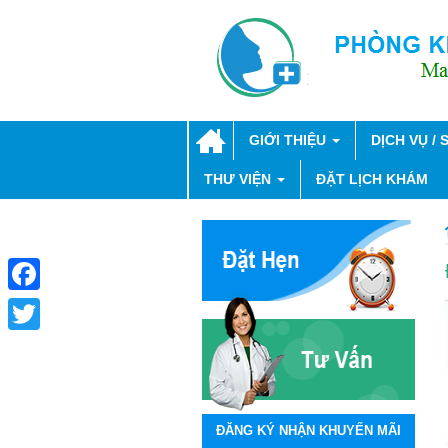
GIỚI THIỆU
DỊCH VỤ /
THƯ VIỆN
ĐẶT LỊCH KHÁM
Facebook
Twitter
ĐĂNG KÝ NHẬN KHUYẾN MÃI