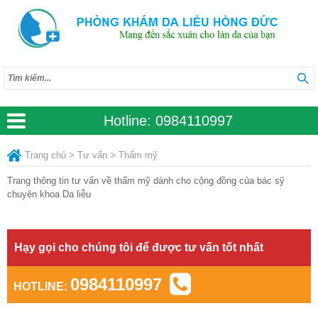
Hotline:
0984110997
Trang chủ
>
Tư vấn
>
Thẩm mỹ
Trang thông tin tư vấn về thẩm mỹ dành cho cộng đồng của bác sỹ
chuyên khoa Da liễu
Hạy gọi cho chúng tôi để được tư vấn tốt nhất
0984110997
HOTLINE: