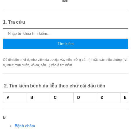
liễu.
1. Tra cứu
Gõ tên bệnh ( ví dụ như viêm da cơ địa, vảy nến, trứng cá….) hoặc các triệu chứng ( ví
dụ như: mụn nước, đỏ da, sẩn…) vào ô tìm kiếm
2. Tìm kiếm bệnh da liễu theo chữ cái đâu tiên
A
B
C
D
Đ
E
B
Bệnh chàm