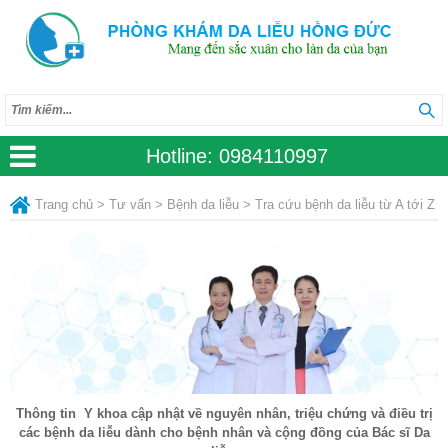
Hotline:
0984110997
Trang chủ
>
Tư vấn
>
Bệnh da liễu
>
Tra cứu bệnh da liễu từ A tới Z
Thông tin Y khoa cập nhật về nguyên nhân, triệu chứng và điều trị
các bệnh da liễu dành cho bệnh nhân và cộng đồng của Bác sĩ Da