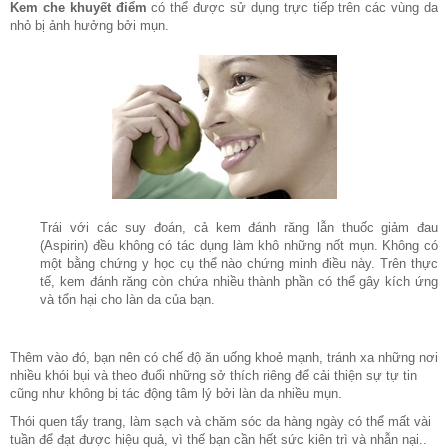
Kem che khuyết điểm
có thể được sử dụng trực tiếp trên các vùng da
nhỏ bị ảnh hưởng bởi mụn.
Trái với các suy đoán, cả kem đánh răng lẫn thuốc giảm đau
(Aspirin) đều không có tác dụng làm khô những nốt mụn. Không có
một bằng chứng y học cụ thể nào chứng minh điều này. Trên thực
tế, kem đánh răng còn chứa nhiều thành phần có thể gây kích ứng
và tổn hại cho làn da của bạn.
Thêm vào đó, bạn nên có chế độ ăn uống khoẻ mạnh, tránh xa những nơi
nhiều khói bụi và theo đuổi những sở thích riêng để cải thiện sự tự tin
cũng như không bị tác động tâm lý bởi làn da nhiều mụn.
Thói quen tẩy trang, làm sạch và chăm sóc da hàng ngày có thể mất vài
tuần để đạt được hiệu quả, vì thế bạn cần hết sức kiên trì và nhẫn nại..