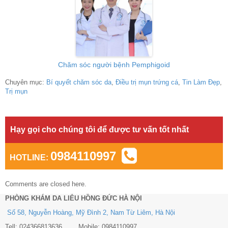
Chăm sóc người bệnh Pemphigoid
Chuyên mục:
Bí quyết chăm sóc da
,
Điều trị mụn trứng cá
,
Tin Làm Đẹp
,
Trị mụn
Hạy gọi cho chúng tôi để được tư vấn tốt nhất
0984110997
HOTLINE:
Comments are closed here.
PHÒNG KHÁM DA LIỄU HỒNG ĐỨC HÀ NỘI
Số 58, Nguyễn Hoàng, Mỹ Đình 2, Nam Từ Liêm, Hà Nội
Tell: 024366813636 Mobile: 0984110997