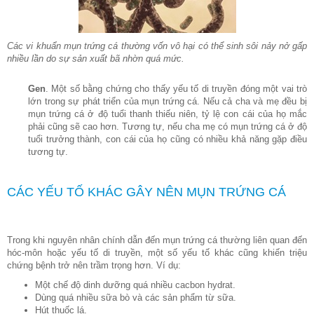
Các vi khuẩn mụn trứng cá thường vốn vô hại có thể sinh sôi nảy nở gấp
nhiều lần do sự sản xuất bã nhờn quá mức.
Gen
. Một số bằng chứng cho thấy yếu tố di truyền đóng một vai trò
lớn trong sự phát triển của mụn trứng cá. Nếu cả cha và mẹ đều bị
mụn trứng cá ở độ tuổi thanh thiếu niên, tỷ lệ con cái của họ mắc
phải cũng sẽ cao hơn. Tương tự, nếu cha mẹ có mụn trứng cá ở độ
tuổi trưởng thành, con cái của họ cũng có nhiều khả năng gặp điều
tương tự.
CÁC YẾU TỐ KHÁC GÂY NÊN MỤN TRỨNG CÁ
Trong khi nguyên nhân chính dẫn đến mụn trứng cá thường liên quan đến
hóc-môn hoặc yếu tố di truyền, một số yếu tố khác cũng khiến triệu
chứng bệnh trở nên trầm trọng hơn. Ví dụ:
Một chế độ dinh dưỡng quá nhiều cacbon hydrat.
Dùng quá nhiều sữa bò và các sản phẩm từ sữa.
Hút thuốc lá.