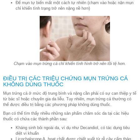
Để mụn tự biến mất một cách tự nhiên (chạm vào hoặc nặn mụn
chỉ khiến tình trạng trở nên nặng nề hơn)
Chạm vào mụn trứng cá chỉ khiến tình hình trở nên tồi tệ hơn.
ĐIỀU TRỊ CÁC TRIỆU CHỨNG MỤN TRỨNG CÁ
KHÔNG DÙNG THUỐC
Mụn trứng cá ở mức độ trung bình và nặng cần phải có sự can thiệp y tế
từ bác sĩ hoặc chuyên gia da liễu. Tuy nhiên, mụn trứng cá thường có
thể được điều trị bằng các phương pháp không dùng thuốc.
Bạn có thể tìm thấy nhiều những sản phẩm chăm sóc da tại các hiệu
thuốc có chứa các thành phần sau:
Kháng sinh bôi ngoài da, ví dụ như Decandiol, có tác dụng tiêu
diệt vi khuẩn
Licochalocone A, hoạt chất được chiết xuất từ rễ cây cẩm thảo