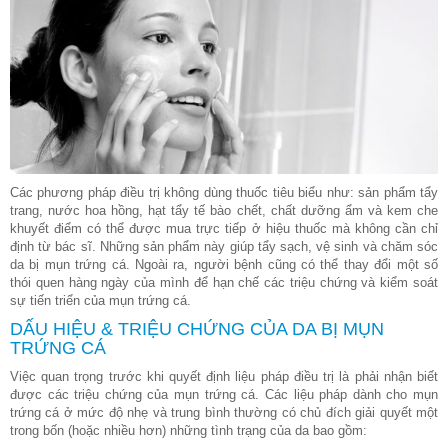
Các phương pháp điều trị không dùng thuốc tiêu biểu như: sản phẩm tẩy
trang, nước hoa hồng, hạt tẩy tế bào chết, chất dưỡng ẩm và kem che
khuyết điểm có thể được mua trực tiếp ở hiệu thuốc mà không cần chỉ
định từ bác sĩ. Những sản phẩm này giúp tẩy sạch, vệ sinh và chăm sóc
da bị mụn trứng cá. Ngoài ra, người bệnh cũng có thể thay đổi một số
thói quen hàng ngày của mình để hạn chế các triệu chứng và kiểm soát
sự tiến triển của mụn trứng cá.
DẤU HIỆU & TRIỆU CHỨNG CỦA DA BỊ MỤN
TRỨNG CÁ
Việc quan trọng trước khi quyết định liệu pháp điều trị là phải nhận biết
được các triệu chứng của mụn trứng cá. Các liệu pháp dành cho mụn
trứng cá ở mức độ nhẹ và trung bình thường có chủ đích giải quyết một
trong bốn (hoặc nhiều hơn) những tình trạng của da bao gồm: