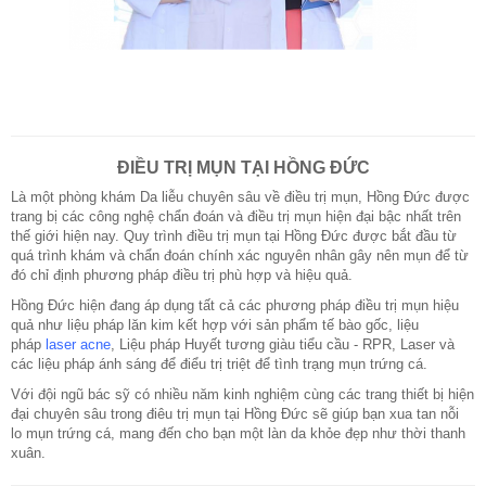
ĐIỀU TRỊ MỤN TẠI HỒNG ĐỨC
Là một phòng khám Da liễu chuyên sâu về điều trị mụn, Hồng Đức được
trang bị các công nghệ chẩn đoán và điều trị mụn hiện đại bậc nhất trên
thế giới hiện nay. Quy trình điều trị mụn tại Hồng Đức được bắt đầu từ
quá trình khám và chẩn đoán chính xác nguyên nhân gây nên mụn để từ
đó chỉ định phương pháp điều trị phù hợp và hiệu quả.
Hồng Đức hiện đang áp dụng tất cả các phương pháp điều trị mụn hiệu
quả như liệu pháp lăn kim kết hợp với sản phẩm tế bào gốc, liệu
pháp
laser acne
, Liệu pháp Huyết tương giàu tiểu cầu - RPR, Laser và
các liệu pháp ánh sáng để điểu trị triệt để tình trạng mụn trứng cá.
Với đội ngũ bác sỹ có nhiều năm kinh nghiệm cùng các trang thiết bị hiện
đại chuyên sâu trong điêu trị mụn tại Hồng Đức sẽ giúp bạn xua tan nỗi
lo mụn trứng cá, mang đến cho bạn một làn da khỏe đẹp như thời thanh
xuân.