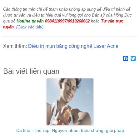
Các thông tin trên chỉ để tham khảo không áp dụng để điều trị bệnh để
được tư vấn và điều trị hiệu quả vui lòng gọi cho Bác sỹ của Hồng Đức
qua số
Hotline tư vấn
0984110997/0919268662
hoặc
Tư vấn trực
tuyến
(
Click vào đây)
Xem thêm:
Điều trị mụn bằng công nghệ Laser Acne
Face
Tw
Bài viết liên quan
Da khô – thô ráp: Nguyên nhân, triệu chứng, giải pháp