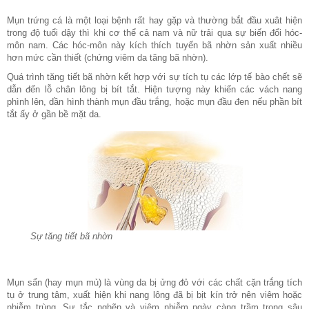
Mụn trứng cá là một loại bệnh rất hay gặp và thường bắt đầu xuât hiện
trong độ tuổi dậy thì khi cơ thể cả nam và nữ trải qua sự biến đổi hóc-
môn nam. Các hóc-môn này kích thích tuyến bã nhờn sản xuất nhiều
hơn mức cần thiết (chứng viêm da tăng bã nhờn).
Quá trình tăng tiết bã nhờn kết hợp với sự tích tụ các lớp tế bào chết sẽ
dẫn đến lỗ chân lông bị bít tắt. Hiện tượng này khiến các vách nang
phình lên, dần hình thành mụn đầu trắng, hoặc mụn đầu đen nếu phần bít
tắt ấy ở gần bề mặt da.
Sự tăng tiết bã nhờn
Mụn sẩn (hay mụn mủ) là vùng da bị ửng đỏ với các chất cặn trắng tích
tụ ở trung tâm, xuất hiện khi nang lông đã bị bịt kín trở nên viêm hoặc
nhiễm trùng. Sự tắc nghẽn và viêm nhiễm ngày càng trầm trọng sâu