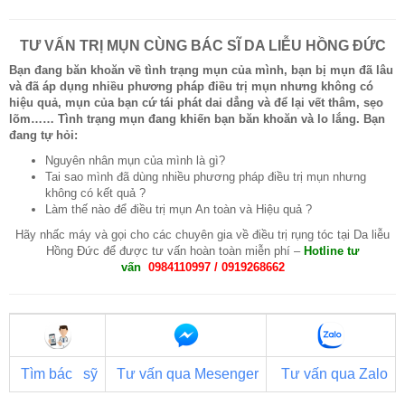
TƯ VẤN TRỊ MỤN CÙNG BÁC SĨ DA LIỄU HỒNG ĐỨC
Bạn đang băn khoăn về tình trạng mụn của mình, bạn bị mụn đã lâu
và đã áp dụng nhiều phương pháp điều trị mụn nhưng không có
hiệu quả, mụn của bạn cứ tái phát dai dẳng và để lại vết thâm, sẹo
lõm…… Tình trạng mụn đang khiến bạn băn khoăn và lo lắng. Bạn
đang tự hỏi:
Nguyên nhân mụn của mình là gì?
Tai sao mình đã dùng nhiều phương pháp điều trị mụn nhưng
không có kết quả ?
Làm thế nào để điều trị mụn An toàn và Hiệu quả ?
Hãy nhấc máy và gọi cho các chuyên gia về điều trị rụng tóc tại Da liễu
Hồng Đức để được tư vấn hoàn toàn miễn phí –
Hotline tư
vấn
0984110997 / 0919268662
Tìm bác sỹ
Tư vấn qua
Mesenger
Tư vấn qua
Zalo