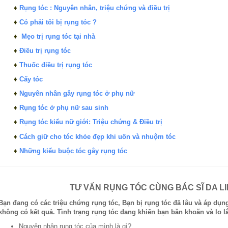
♦
Rụng tóc : Nguyên nhân, triệu chứng và điều trị
♦
Có phải tôi bị rụng tóc ?
♦
Mẹo trị rụng tóc tại nhà
♦
Điều trị rụng tóc
♦
Thuốc điều trị rụng tóc
♦
Cấy tóc
♦
Nguyên nhân gây rụng tóc ở phụ nữ
♦
Rụng tóc ở phụ nữ sau sinh
♦
Rụng tóc kiểu nữ giới: Triệu chứng & Điều trị
♦
Cách giữ cho tóc khỏe đẹp khi uốn và nhuộm tóc
♦
Những kiểu buộc tóc gây rụng tóc
TƯ VẤN RỤNG TÓC CÙNG BÁC SĨ DA L
Bạn đang có các triệu chứng rụng tóc, Bạn bị rụng tóc đã lâu và áp dụ
không có kết quả. Tình trạng rụng tóc đang khiến bạn băn khoăn và lo l
Nguyên nhân rụng tóc của mình là gì?