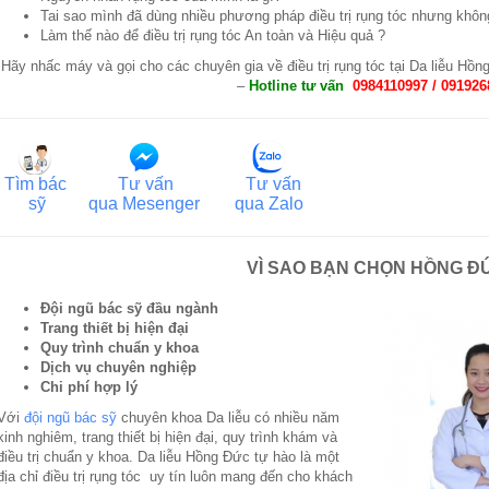
Tai sao mình đã dùng nhiều phương pháp điều trị rụng tóc nhưng khôn
Làm thế nào để điều trị rụng tóc An toàn và Hiệu quả ?
Hãy nhấc máy và gọi cho các chuyên gia về điều trị rụng tóc tại Da liễu Hồ
–
Hotline tư vấn
0984110997 / 091926
Tìm bác
Tư vấn
Tư vấn
sỹ
qua
Mesenger
qua
Zalo
VÌ SAO BẠN CHỌN HỒNG Đ
Đội ngũ bác sỹ đầu ngành
Trang thiết bị hiện đại
Quy trình chuẩn y khoa
Dịch vụ chuyên nghiệp
Chi phí hợp lý
Với
đội ngũ bác sỹ
chuyên khoa Da liễu có nhiều năm
kinh nghiêm, trang thiết bị hiện đại, quy trình khám và
điều trị chuẩn y khoa. Da liễu Hồng Đức tự hào là một
địa chỉ điều trị rụng tóc uy tín luôn mang đến cho khách