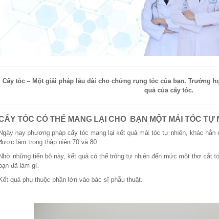
Cấy tóc – Một giải pháp lâu dài cho chứng rụng tóc của bạn. Trường hợp
quả của cấy tóc.
CẤY TÓC CÓ THỂ MANG LẠI CHO BẠN MỘT MÁI TÓC
TỰ 
Ngày nay phương pháp cấy tóc mang lại kết quả mái tóc tự nhiên, khác hẳn c
được làm trong thập niên 70 và 80.
Nhờ những tiến bộ này, kết quả có thể trông tự nhiên đến mức một thợ cắt t
bạn đã làm gì.
Kết quả phụ thuộc phần lớn vào bác sĩ phẫu thuật.