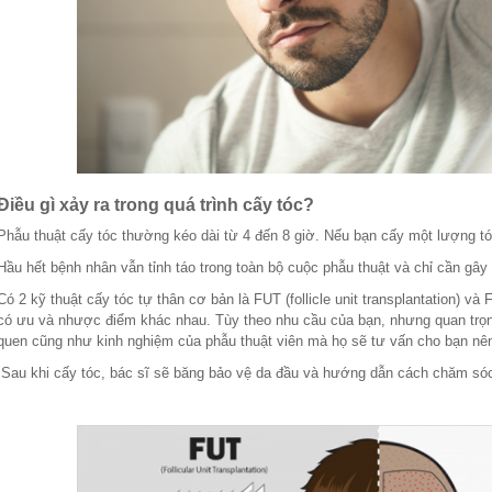
Điều gì xảy ra trong quá trình cấy tóc?
Phẫu thuật cấy tóc thường kéo dài từ 4 đến 8 giờ. Nếu bạn cấy một lượng tóc 
Hầu hết bệnh nhân vẫn tỉnh táo trong toàn bộ cuộc phẫu thuật và chỉ cần gây 
Có 2 kỹ thuật cấy tóc tự thân cơ bản là FUT (follicle unit transplantation) và FU
có ưu và nhược điểm khác nhau. Tùy theo nhu cầu của bạn, nhưng quan trọng
quen cũng như kinh nghiệm của phẫu thuật viên mà họ sẽ tư vấn cho bạn nên
Sau khi cấy tóc, bác sĩ sẽ băng bảo vệ da đầu và hướng dẫn cách chăm sóc