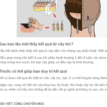
Sau bao lâu mới thấy kết quả từ cấy tóc?
Hầu hết bệnh nhân thấy kết quả từ sáu đến chín tháng sau phẫu thuật. Một s
Điều quan trọng cần biết là sau khi phẫu thuật khoảng 2 đến 8 tuần, tóc được
trông mỏng hơn trước khi bạn cấy ghép và điều này là bình thường.
Thuốc có thể giúp bạn duy trì kết quả
Để có được kết quả tốt nhất từ ​​việc cấy tóc, bác sĩ có thể khuyên dùng thêm 
Ngày nay, cùng với tiến bộ của khoa học kỹ thuật, thủ thuật cấy tóc đã kiện 
tóc tự nhiên mà hầu như không để lại dấu vết gì nghĩa là không có sẹo, tóc 
BÀI VIẾT CÙNG CHUYÊN MỤC