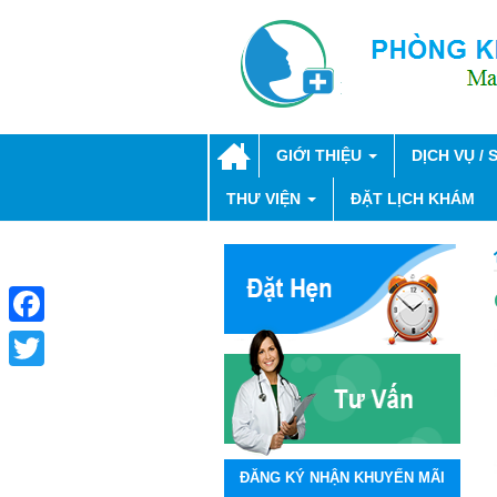
GIỚI THIỆU
DỊCH VỤ /
THƯ VIỆN
ĐẶT LỊCH KHÁM
Facebook
Twitter
ĐĂNG KÝ NHẬN KHUYẾN MÃI