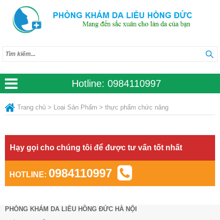
Hotline:
0984110997
Trang chủ
>
Loại Sản Phẩm
>
thực phẩm chức năng
Hạy gọi cho chúng tôi để được tư vấn tốt nhất
0984110997
HOTLINE:
PHÒNG KHÁM DA LIỄU HỒNG ĐỨC HÀ NỘI